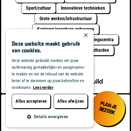
Sport/cultuur
Innovatieve technieken
Grote werken/infrastructuur
Kantoren/openbare gebouwen
×
Schoolinfrastructuur
Rust & Verzorgingscentra
Deze website maakt gebruik
Circulair bouwen
Vergroenen / Ontharden
van cookies.
Duurzaam met water
Deze website gebruikt cookies om jouw
surfervaring gemakkelijker en aangenamer
te maken en om de inhoud van de website
powered by
beter af te stemmen op jouw behoeften en
voorkeuren.
Lees verder
Alles afwijzen
Alles accepteren
Embuild Dienst Communicatie Kunstlaan
P
L
A
N
J
E
E
Z
O
E
K
20 1000 BRUSSEL
B
Contact
Privacy
Details weergeven
Made by