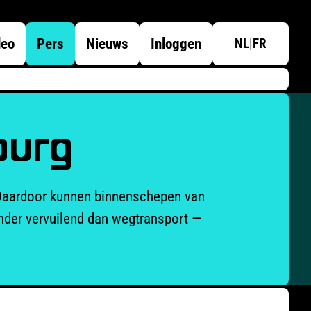
deo
Pers
Nieuws
Inloggen
NL
|
FR
ourg
. Daardoor kunnen binnenschepen van
nder vervuilend dan wegtransport —