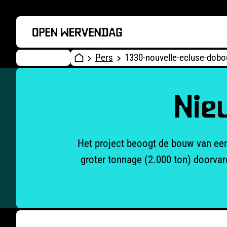
Pers
1330-nouvelle-ecluse-dobo
Nie
Het project beoogt de bouw van een
groter tonnage (2.000 ton) doorva