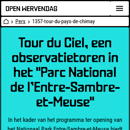
Pers
1357-tour-du-pays-de-chimay
Tour du Ciel, een
observatietoren in
het "Parc National
de l’Entre-Sambre-
et-Meuse"
In het kader van het programma ter opening van
het Nationaal Park Entre-Sambre-et-Meuse biedt