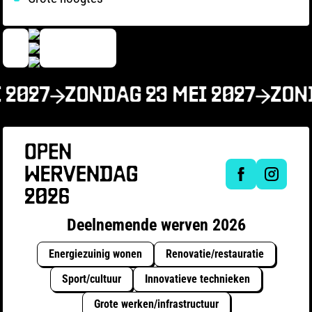
 2027
ZONDAG 23 MEI 2027
ZOND
Deelnemende werven 2026
Energiezuinig wonen
Renovatie/restauratie
Sport/cultuur
Innovatieve technieken
Grote werken/infrastructuur