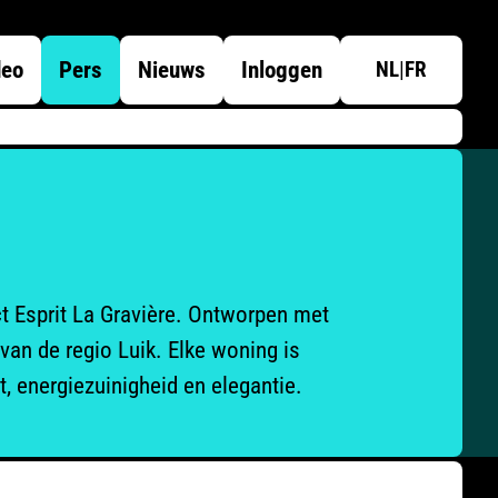
deo
Pers
Nieuws
Inloggen
NL
|
FR
t Esprit La Gravière. Ontworpen met
van de regio Luik. Elke woning is
 energiezuinigheid en elegantie.