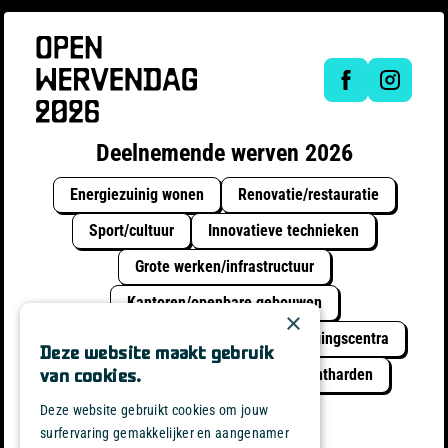
Deelnemende werven 2026
Energiezuinig wonen
Renovatie/restauratie
Sport/cultuur
Innovatieve technieken
Grote werken/infrastructuur
Kantoren/openbare gebouwen
×
Schoolinfrastructuur
Rust & Verzorgingscentra
Deze website maakt gebruik
Circulair bouwen
Vergroenen / Ontharden
van cookies.
Duurzaam met water
Deze website gebruikt cookies om jouw
surfervaring gemakkelijker en aangenamer