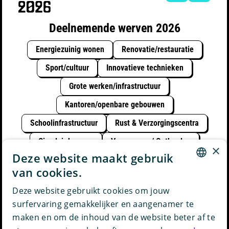
Deelnemende werven 2026
Energiezuinig wonen
Renovatie/restauratie
Sport/cultuur
Innovatieve technieken
Grote werken/infrastructuur
Kantoren/openbare gebouwen
Schoolinfrastructuur
Rust & Verzorgingscentra
Circulair bouwen
Vergroenen / Ontharden
×
Deze website maakt gebruik
Duurzaam met water
van cookies.
DUTCH
Deze website gebruikt cookies om jouw
powered by
surfervaring gemakkelijker en aangenamer te
ENGLISH
maken en om de inhoud van de website beter af te
FRENCH