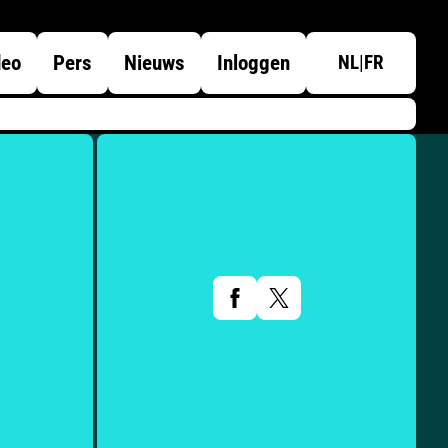
deo
Pers
Nieuws
Inloggen
NL
|
FR