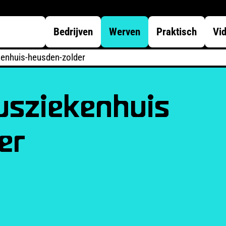
Bedrijven
Werven
Praktisch
Vi
kenhuis-heusden-zolder
usziekenhuis
er