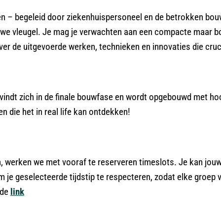
en – begeleid door ziekenhuispersoneel en de betrokken bou
euwe vleugel. Je mag je verwachten aan een compacte maar boe
er de uitgevoerde werken, technieken en innovaties die cruc
bevindt zich in de finale bouwfase en wordt opgebouwd met h
 die het in real life kan ontdekken!
n, werken we met vooraf te reserveren timeslots. Je kan jou
m je geselecteerde tijdstip te respecteren, zodat elke groep v
nde
link