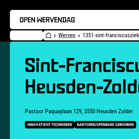
Werven
1351-sint-franciscuszie
Sint-Francisc
Heusden-Zold
Pastoor Paquaylaan 129, 3550 Heusden Zolder
INNOVATIEVE TECHNIEKEN
KANTOREN/OPENBARE GEBOUWEN