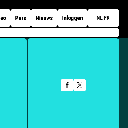
deo
Pers
Nieuws
Inloggen
NL
|
FR