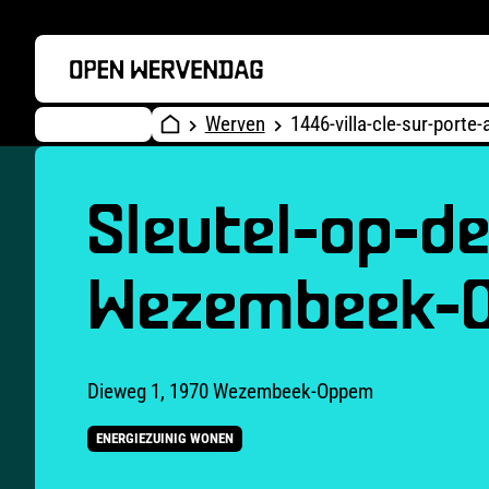
Werven
1446-villa-cle-sur-por
Sleutel-op-de-
Wezembeek-
Dieweg 1, 1970 Wezembeek-Oppem
ENERGIEZUINIG WONEN