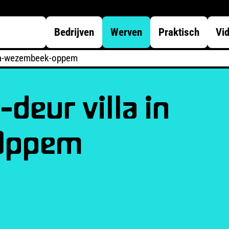
Bedrijven
Werven
Praktisch
Vi
te-a-wezembeek-oppem
deur villa in
Oppem