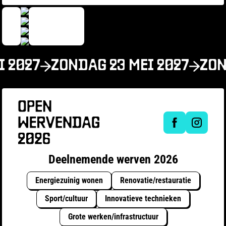
I 2027
ZONDAG 23 MEI 2027
ZON
Deelnemende werven 2026
Energiezuinig wonen
Renovatie/restauratie
Sport/cultuur
Innovatieve technieken
Grote werken/infrastructuur