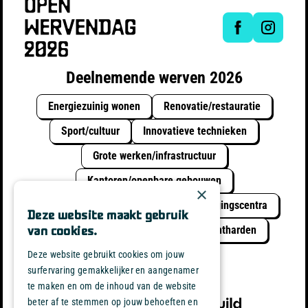
Deelnemende werven 2026
Energiezuinig wonen
Renovatie/restauratie
Sport/cultuur
Innovatieve technieken
Grote werken/infrastructuur
Kantoren/openbare gebouwen
×
Schoolinfrastructuur
Rust & Verzorgingscentra
Deze website maakt gebruik
Circulair bouwen
Vergroenen / Ontharden
van cookies.
Duurzaam met water
Deze website gebruikt cookies om jouw
surfervaring gemakkelijker en aangenamer
te maken en om de inhoud van de website
powered by
beter af te stemmen op jouw behoeften en